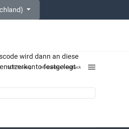
chland)
gscode wird dann an diese
Benutzerkonto festgelegt
SCP-Training
vibrotaktiles Feedback